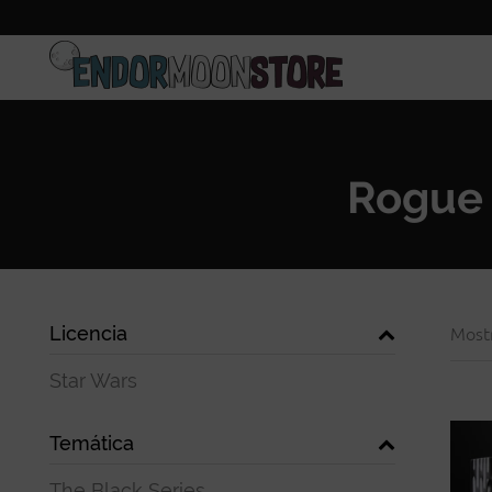
Inicio
Pre-pedidos
Rogue 
Licencia
Most
Star Wars
Temática
The Black Series