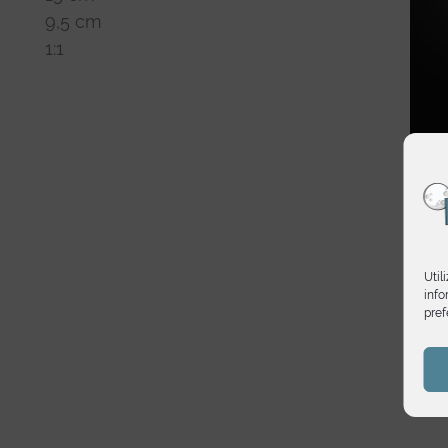
9,5 cm
1:1
Util
info
pref
Star