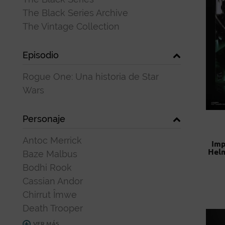
The Black Series Archive
The Vintage Collection
Episodio
Rogue One: Una historia de Star
Wars
Personaje
Antoc Merrick
Imp
Helm
Baze Malbus
Bodhi Rook
Cassian Andor
Chirrut Îmwe
Death Trooper
VER MÁS