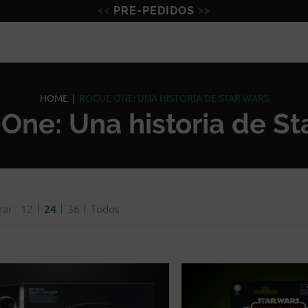
PRE-PEDIDOS
Figuras
Miniaturas
Model
HOME
|
ROGUE ONE: UNA HISTORIA DE STAR WARS
One: Una historia de St
rar
12
24
36
Todos