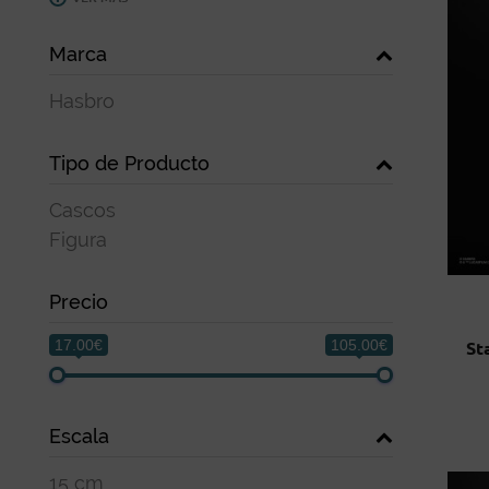
Marca
Hasbro
Tipo de Producto
Cascos
Figura
Precio
17.00€
105.00€
St
Escala
15 cm