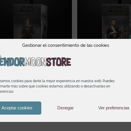
Gestionar el consentimiento de las cookies
izamos cookies para darte la mejor experiencia en nuestra web. Puedes
rmarte más sobre qué cookies estamos utilizando o desactivarlas en
erencias.
 Wars The Black Series Jyn Erso
Star Wars The Black Se
Îmwe
23,90
€
Aceptar cookies
Denegar
Ver preferencias
23,90
€