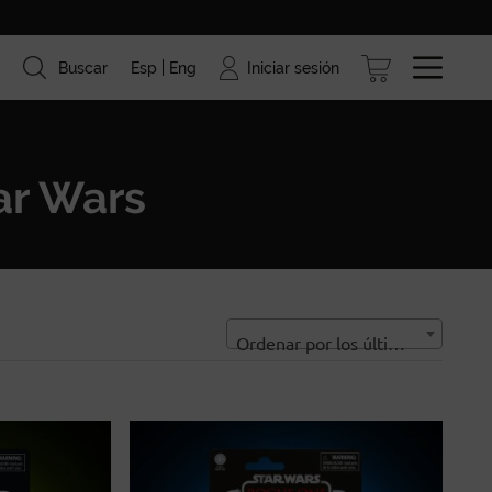
Iniciar sesión
Buscar
Esp
Eng
ismo
Marcas
Blog
ar Wars
Ordenar por los últimos