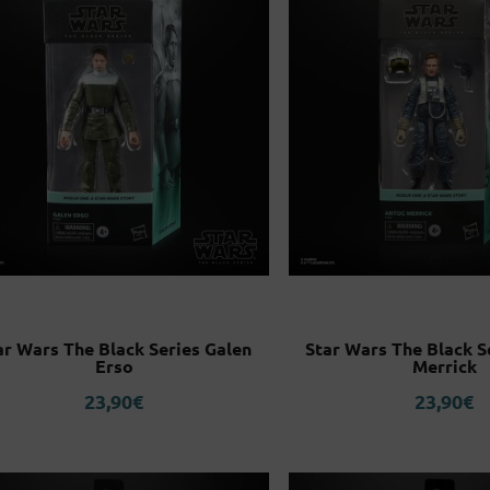
ar Wars The Black Series Galen
Star Wars The Black S
Erso
Merrick
23,90
€
23,90
€