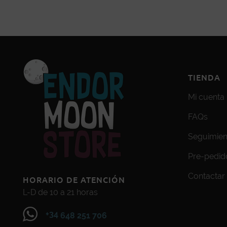
TIENDA
Mi cuenta
FAQs
Seguimien
Pre-pedid
Contactar
HORARIO DE ATENCIÓN
L-D de 10 a 21 horas
+34
648 251 706