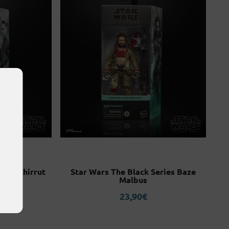
ries Chirrut
Star Wars The Black Series Baze
Malbus
23,90
€