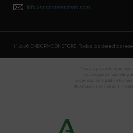
info@endormoonstore.com
© 2026
ENDORMOONSTORE
. Todos los derechos res
Nuestro proyecto de implanta
estrategias de marketing di
modernización digital y a la mejo
de Andalucía con cargo al Progra