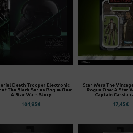
erial Death Trooper Electronic
Star Wars The Vintage
et The Black Series Rogue One:
Rogue One: A Star W
A Star Wars Story
Captain Cassian
104,95
€
17,45
€