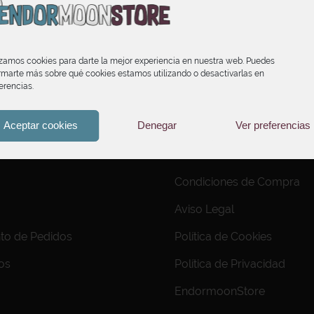
izamos cookies para darte la mejor experiencia en nuestra web. Puedes
rmarte más sobre qué cookies estamos utilizando o desactivarlas en
erencias.
Aceptar cookies
Denegar
Ver preferencias
INFORMACIÓN
Condiciones de Compra
Aviso Legal
to de Pedidos
Política de Cookies
os
Política de Privacidad
EndormoonStore