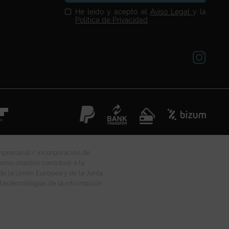
He leído y acepto el
Aviso Legal
y la
Política de Privacidad
mpresarial / incorporación de
omo objetivo contribuir a la
 de la Unión Europea y de la Junta
las tecnologías de la información