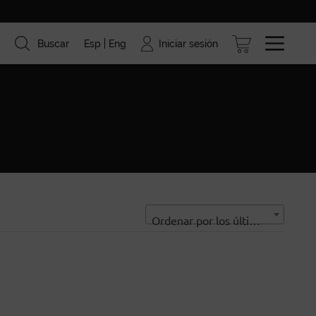
Iniciar sesión
Buscar
Esp
Eng
ismo
Marcas
Blog
Ordenar por los últimos