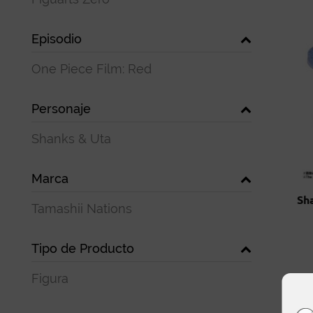
Episodio
One Piece Film: Red
Personaje
Shanks & Uta
Marca
Sh
Tamashii Nations
Tipo de Producto
Figura