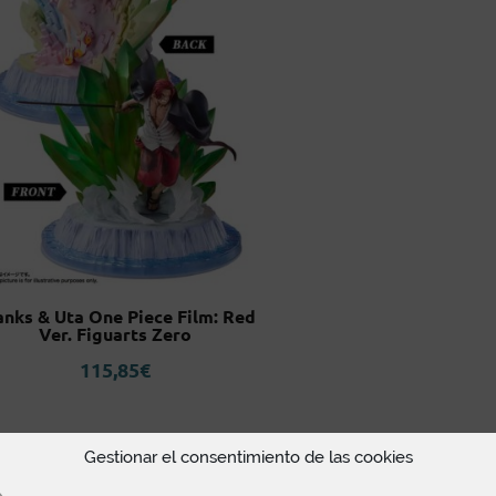
anks & Uta One Piece Film: Red
Ver. Figuarts Zero
115,85
€
Gestionar el consentimiento de las cookies