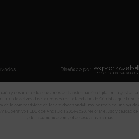
ervados.
Diseñado por
ción y desarrollo de soluciones de transformación digital en la gestión e
gital en la actividad de la empresa en la localidad de Córdoba, que tiene c
ra de la competitividad de las entidades andaluzas, ha recibido una ayuda
ma Operativo FEDER de Andalucía 2014-2020. Mejorar el uso y calidad de 
y de la comunicación y el acceso a las mismas