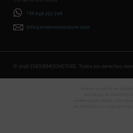
+34
648 251 706
info@endormoonstore.com
© 2026
ENDORMOONSTORE
. Todos los derechos res
Nuestro proyecto de implanta
estrategias de marketing di
modernización digital y a la mejo
de Andalucía con cargo al Progra