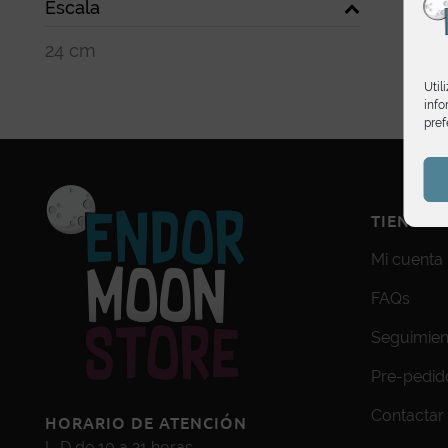
Escala
24 cm
Util
info
pref
TIENDA
Mi cuenta
FAQs
Seguimien
Pre-pedid
Contactar
HORARIO DE ATENCIÓN
L-D de 10 a 21 horas