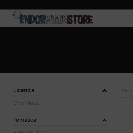
Inicio
Pre-pedidos
Licencia
Most
One Piece
Temática
Figuarts Zero