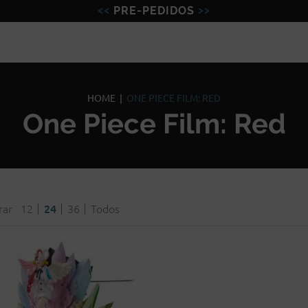
PRE-PEDIDOS
Figuras
Miniaturas
Model
HOME
|
ONE PIECE FILM: RED
One Piece Film: Red
rar
12
24
36
Todos