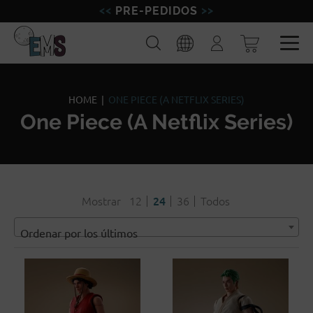
PRE-PEDIDOS
FIGURAS
Buscar
Iniciar
sesión
MINIATURAS
Esp
Eng
MODELISMO
HOME
|
ONE PIECE (A NETFLIX SERIES)
One Piece (A Netflix Series)
MARCAS
BLOG
Mostrar
12
24
36
Todos
Ordenar por los últimos