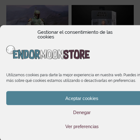
Gestionar el consentimiento de las
cookies
Utilizamos cookies para darte la mejor experiencia en nuestra web. Puedes i
más sobre qué cookies estamos utilizando o desactivarlas en preferencias.
Star Wars Return of the
Star Wars The Black
r
Jedi Boba Fett Milestone
Series The Mandalorian
Statue Scale 1/6
Migs Mayfeld
Aceptar cookies
El
El
134,95
€
26,45
€
189,90
€
precio
precio
Denegar
original
actual
era:
es:
Ver preferencias
189,90€.
134,95€.