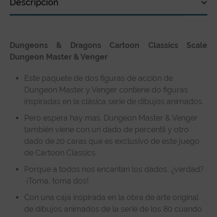
Descripción
Descripción
Dungeons & Dragons Cartoon Classics Scale
Especificaciones técnicas
Dungeon Master & Venger
Reseñas de clientes
Este paquete de dos figuras de acción de
Dungeon Master y Venger contiene do figuras
inspiradas en la clásica serie de dibujos animados.
Pero espera hay mas. Dungeon Master & Venger
también viene con un dado de percentil y otro
dado de 20 caras que es exclusivo de este juego
de Cartoon Classics.
Porque a todos nos encantan los dados, ¿verdad?
¡Toma, toma dos!
Con una caja inspirada en la obra de arte original
de dibujos animados de la serie de los 80 cuando