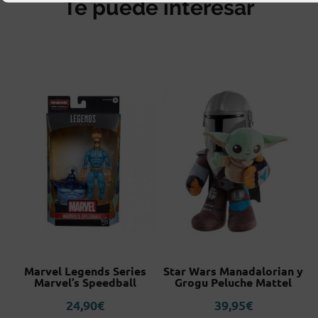
Te puede interesar
a
Marvel Legends Series
Star Wars Manadalorian y
Marvel’s Speedball
Grogu Peluche Mattel
24,90
€
39,95
€