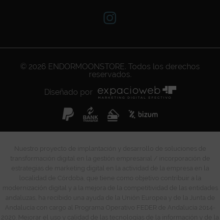
© 2026
ENDORMOONSTORE
. Todos los derechos
reservados.
Diseñado por
Nuestro proyecto de implantación y desarrollo de soluciones de
transformación digital en la gestión empresarial / incorporación de
estrategias de marketing digital en la actividad de la empresa en la
localidad de Córdoba, que tiene como objetivo contribuir a la
modernización digital y a la mejora de la competitividad de las entidades
andaluzas, ha recibido una ayuda de la Unión Europea y de la Junta de
Andalucía con cargo al Programa Operativo FEDER de Andalucía 2014-
2020. Mejorar el uso y calidad de las tecnologías de la información y de la