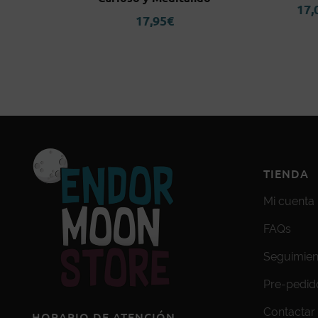
17,
90
€
17,95
€
TIENDA
Mi cuenta
FAQs
Seguimien
Pre-pedid
Contactar
HORARIO DE ATENCIÓN