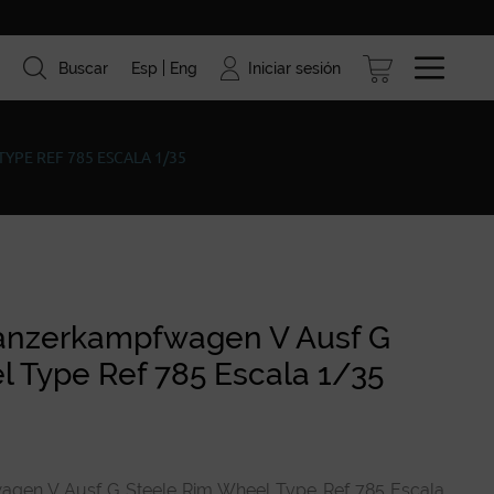
Iniciar sesión
Buscar
Esp
Eng
ismo
Marcas
Blog
YPE REF 785 ESCALA 1/35
anzerkampfwagen V Ausf G
 Type Ref 785 Escala 1/35
gen V Ausf G Steele Rim Wheel Type Ref 785 Escala