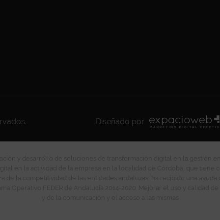
ervados.
Diseñado por
ción y desarrollo de soluciones de transformación digital en la gestión e
gital en la actividad de la empresa en la localidad de Córdoba, que tiene c
ra de la competitividad de las entidades andaluzas, ha recibido una ayuda
ma Operativo FEDER de Andalucía 2014-2020. Mejorar el uso y calidad de 
y de la comunicación y el acceso a las mismas