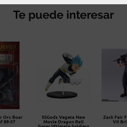
Te puede interesar
 Orc Boar
SSGods Vegeta New
Zack Fair F
f 89-37
Movie Dragon Ball
VII Br
Super Ultimate Soldiers