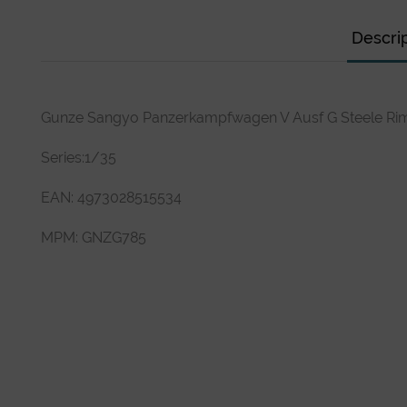
Descri
Gunze Sangyo Panzerkampfwagen V Ausf G Steele Rim
Series:1/35
EAN: 4973028515534
MPM: GNZG785