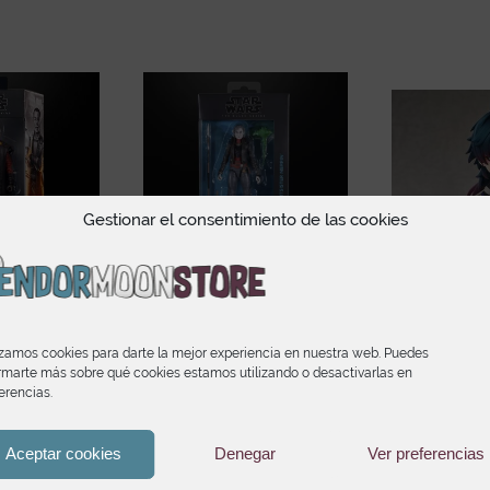
Gestionar el consentimiento de las cookies
 The Black
Nightsister Merrin The
Blade Honka
Mandalorian
Black Series Star Wars
Nend
izamos cookies para darte la mejor experiencia en nuestra web. Puedes
Greef Karga
Jedi Survivor
rmarte más sobre qué cookies estamos utilizando o desactivarlas en
58
erencias.
35
€
23,90
€
Aceptar cookies
Denegar
Ver preferencias