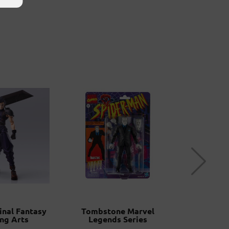
inal Fantasy
Tombstone Marvel
Knightma
ing Arts
Legends Series
(Zack Sny
League 