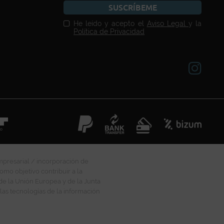
SUSCRÍBEME
He leído y acepto el
Aviso Legal
y la
Política de Privacidad
mpresarial / incorporación de
omo objetivo contribuir a la
 de la Unión Europea y de la Junta
las tecnologías de la información