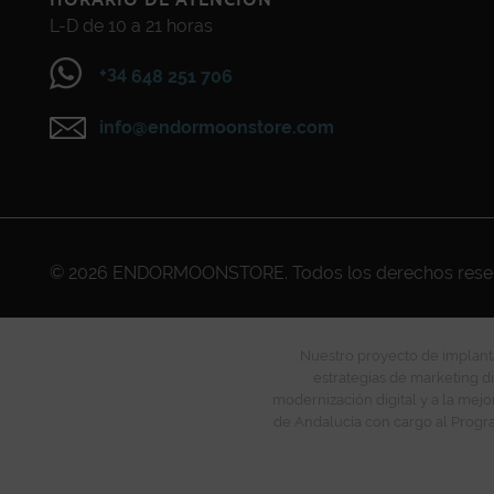
L-D de 10 a 21 horas
+34
648 251 706
info@endormoonstore.com
© 2026
ENDORMOONSTORE
. Todos los derechos res
Nuestro proyecto de implanta
estrategias de marketing di
modernización digital y a la mejo
de Andalucía con cargo al Progra