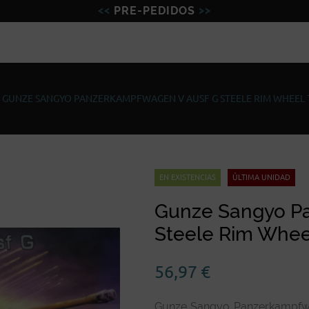
PRE-PEDIDOS
Figuras
Miniaturas
Model
|
GUNZE SANGYO PANZERKAMPFWAGEN V AUSF G STEELE RIM WHEEL T
EN EXISTENCIAS
ÚLTIMA UNIDAD
Gunze Sangyo P
Steele Rim Wheel
56,97
€
Gunze Sangyo Panzerkampfwa