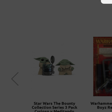
ker Armor)
Star Wars The Bounty
Warhammer
 Legend
Collection Series 3 Pack
Boyz Re
erserk
Curioso y Meditando