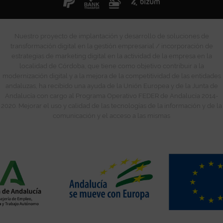
Nuestro proyecto de implantación y desarrollo de soluciones de
transformación digital en la gestión empresarial / incorporación de
estrategias de marketing digital en la actividad de la empresa en la
localidad de Córdoba, que tiene como objetivo contribuir a la
modernización digital y a la mejora de la competitividad de las entidades
andaluzas, ha recibido una ayuda de la Unión Europea y de la Junta de
Andalucía con cargo al Programa Operativo FEDER de Andalucía 2014-
2020. Mejorar el uso y calidad de las tecnologías de la información y de la
comunicación y el acceso a las mismas