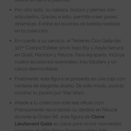
Por otro lado, su cabeza, brazos y piernas son
articulados. Gracias a esto, permite crear poses
dinámicas. Exhibe así escenas de batalla realistas
en tu colección.
En cuanto a su servicio, el Teniente Clon Galle del
327º Cuerpo Estelar sirvió bajo Bly y Aayla Secura
en Quell, Maridun y Felucia. Para equiparlo, incluye
cuatro accesorios esenciales: tres blásters y un
casco desmontable.
Finalmente, esta figura se presenta en una caja con
ventana de elegante diseño. De este modo, podrás
mostrar tu pasión por Star Wars.
Añade a tu colección este leal oficial clon.
Precisamente recordando su destino en Felucia
durante la Orden 66, esta figura de
Clone
Lieutenant Galle
es clave para revivir momentos
cruciales de Star Wars: Revenge of the Sith.