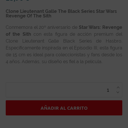
Clone Lieutenant Galle The Black Series Star Wars
Revenge Of The Sith
Conmemora el 20º aniversario de
Star Wars: Revenge
of the Sith
con esta figura de acción premium del
Clone Lieutenant Galle Black Series de Hasbro.
Específicamente inspirada en el Episodio III, esta figura
de 15 cm es ideal para coleccionistas y fans desde los
4 años. Además, su diseño es fiel a la película.
CLONE
LIEUTENANT
GALLE
THE
BLACK
SERIES
STAR
AÑADIR AL CARRITO
WARS
REVENGE
OF
THE
SITH