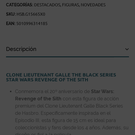
CANTIDAD
CATEGORÍAS:
DESTACADOS
,
FIGURAS
,
NOVEDADES
SKU:
HSB.G15665X0
EAN:
5010996314185
Descripción
Descripción
CLONE LIEUTENANT GALLE THE BLACK SERIES
Especificaciones técnicas
STAR WARS REVENGE OF THE SITH
Reseñas de clientes
Conmemora el 20º aniversario de
Star Wars:
Revenge of the Sith
con esta figura de acción
premium del Clone Lieutenant Galle Black Series
de Hasbro. Específicamente inspirada en el
Episodio III, esta figura de 15 cm es ideal para
coleccionistas y fans desde los 4 años. Además, su
diseño es fiel a la película.