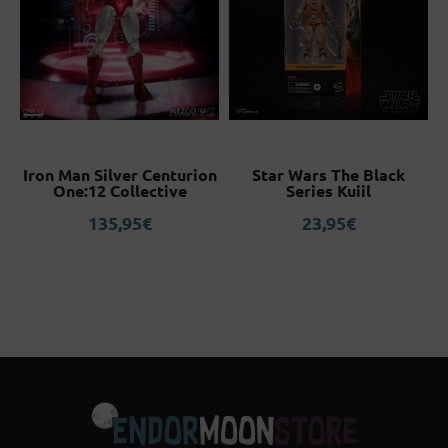
Iron Man Silver Centurion
Star Wars The Black
f
One:12 Collective
Series Kuiil
135,95
€
23,95
€