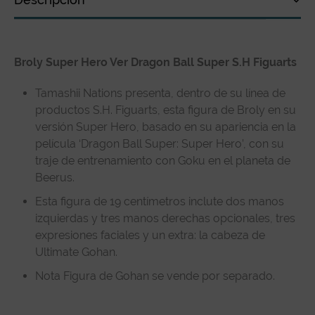
Descripción
Broly Super Hero Ver Dragon Ball Super S.H Figuarts
Especificaciones técnicas
Reseñas de clientes
Tamashii Nations presenta, dentro de su línea de
productos S.H. Figuarts, esta figura de Broly en su
versión Super Hero, basado en su apariencia en la
película ‘Dragon Ball Super: Super Hero’, con su
traje de entrenamiento con Goku en el planeta de
Beerus.
Esta figura de 19 centímetros inclute dos manos
izquierdas y tres manos derechas opcionales, tres
expresiones faciales y un extra: la cabeza de
Ultimate Gohan.
Nota Figura de Gohan se vende por separado.