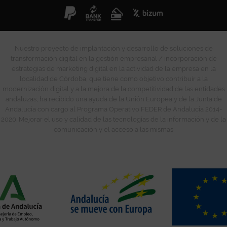
Nuestro proyecto de implantación y desarrollo de soluciones de
transformación digital en la gestión empresarial / incorporación de
estrategias de marketing digital en la actividad de la empresa en la
localidad de Córdoba, que tiene como objetivo contribuir a la
modernización digital y a la mejora de la competitividad de las entidades
andaluzas, ha recibido una ayuda de la Unión Europea y de la Junta de
Andalucía con cargo al Programa Operativo FEDER de Andalucía 2014-
2020. Mejorar el uso y calidad de las tecnologías de la información y de la
comunicación y el acceso a las mismas