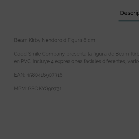
Descri
Beam Kirby Nendoroid Figura 6 cm
Good Smile Company presenta la figura de Beam Kirby,
en PVC, incluye 4 expresiones faciales diferentes, va
EAN:
4580416907316
MPM:
GSC.KYG90731