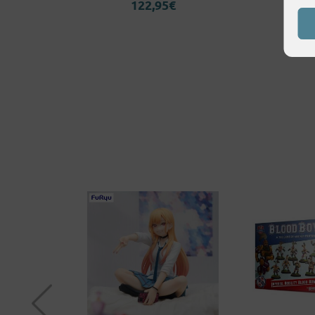
122,95
€