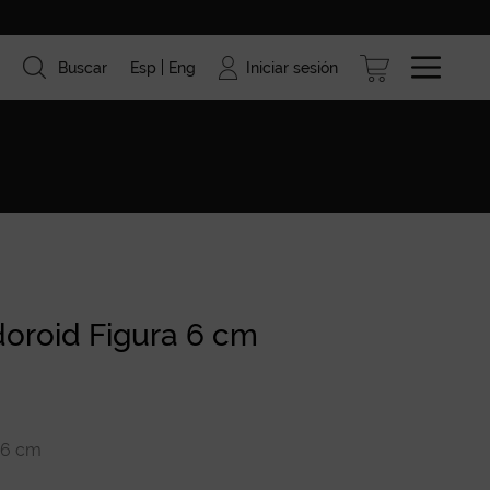
Iniciar sesión
Buscar
Esp
Eng
ismo
Marcas
Blog
oroid Figura 6 cm
 6 cm