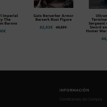
l Imperial
Guts Berserker Armor
Ultra
ty The
Berserk Bust Figure
Termina
en Barons
Sergeant 
El
El
62,43
€
Sword an
65,55
€
00
€
precio
precio
Homer War
original
actual
44
era:
es:
65,55€.
62,43€.
INFORMACIÓN
Condiciones de Compra