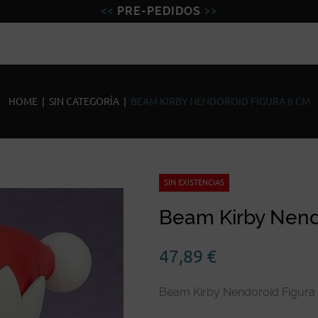
PRE-PEDIDOS
Figuras
Miniaturas
Model
HOME
|
SIN CATEGORÍA
|
BEAM KIRBY NENDOROID FIGURA 6 CM
SIN EXISTENCIAS
Beam Kirby Nend
47,89
€
Beam Kirby Nendoroid Figura