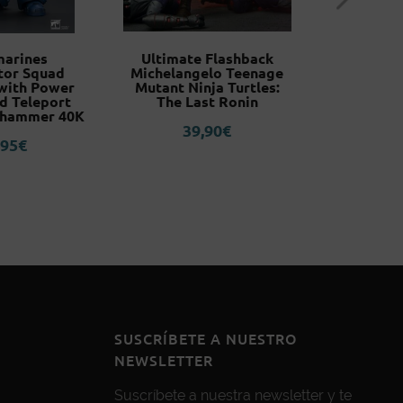
marines
Ultimate Flashback
Slash Te
tor Squad
Michelangelo Teenage
Ninja Tur
with Power
Mutant Ninja Turtles:
Co
d Teleport
The Last Ronin
3
hammer 40K
39,90
€
,95
€
SUSCRÍBETE A NUESTRO
NEWSLETTER
Suscríbete a nuestra newsletter y te