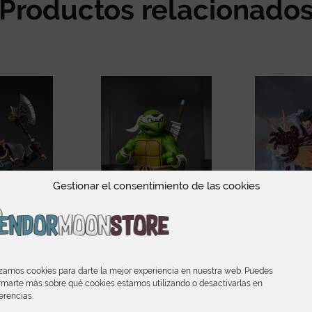
Productos relacionado
Gestionar el consentimiento de las cookies
ves Hvarl
April as the 5th Turtle
Monkey D L
izamos cookies para darte la mejor experiencia en nuestra web. Puedes
 Warhammer
Teenage Mutant Ninja
Leo Bazook
s Heresy
Turtles Adventures
Figuar
rmarte más sobre qué cookies estamos utilizando o desactivarlas en
Archie Comics
erencias.
95
€
56