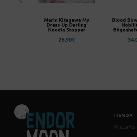
The Black
Marin Kitagawa My
Blood Bow
ve Episode
Dress-Up Darling
Nobili
alrissian
Noodle Stopper
Bögenhaf
Guard)
26,90
€
34,
5
€
TIENDA
Mi cuenta