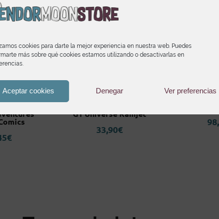
izamos cookies para darte la mejor experiencia en nuestra web. Puedes
rmarte más sobre qué cookies estamos utilizando o desactivarlas en
erencias.
Aceptar cookies
Denegar
Ver preferencias
e 5th Turtle
Transformers Legacy
Kenshiro 
tant Ninja
United Voyager Class
North Star
dventures
G1 Universe Ramjet
98
 Comics
33,90
€
45
€