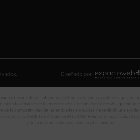
ervados.
Diseñado por
ción y desarrollo de soluciones de transformación digital en la gestión e
gital en la actividad de la empresa en la localidad de Córdoba, que tiene c
ra de la competitividad de las entidades andaluzas, ha recibido una ayuda
ma Operativo FEDER de Andalucía 2014-2020. Mejorar el uso y calidad de 
y de la comunicación y el acceso a las mismas