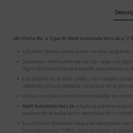
Descri
2B (Yorha No. 2 Type B) NieR:Automata Ver1.1a 1/7 
«¿Cuánto tiempo podré luchar en este sangriento 
Del anime «NieR:Automata Ver1.1a» llega una figur
digna 2B mirando hacia adelante, empuñando su i
Los detalles de la falda suelta y las mangas abul
utilizando pintura plateada. La pintura de la piel c
Incluye una placa frontal intercambiable sin visera.
NieR:Automata Ver1.1a
adapta al anime el aclama
explorando la lucha de los androides en un mundo
En un futuro donde las máquinas alienígenas han 
conocidos como YoRHa, para recuperar su planeta.