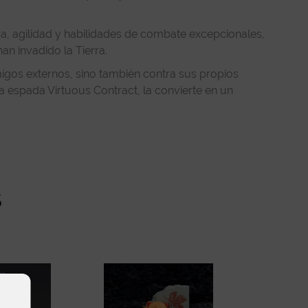
, agilidad y habilidades de combate excepcionales,
an invadido la Tierra.
migos externos, sino también contra sus propios
a espada Virtuous Contract, la convierte en un
s