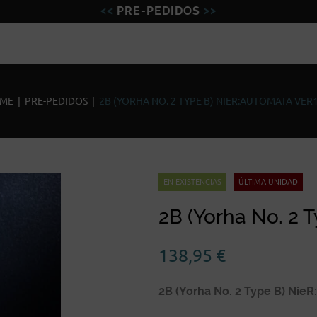
PRE-PEDIDOS
Figuras
Miniaturas
Model
ME
|
PRE-PEDIDOS
|
2B (YORHA NO. 2 TYPE B) NIER:AUTOMATA VER1
EN EXISTENCIAS
ÚLTIMA UNIDAD
2B (Yorha No. 2 
138,95
€
2B (Yorha No. 2 Type B) NieR