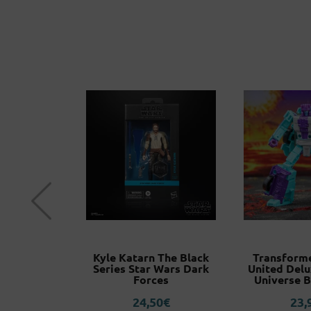
& Bulma
Kyle Katarn The Black
Transform
 Figuarts
Series Star Wars Dark
United Delu
RO
Forces
Universe 
95
€
24,50
€
23,