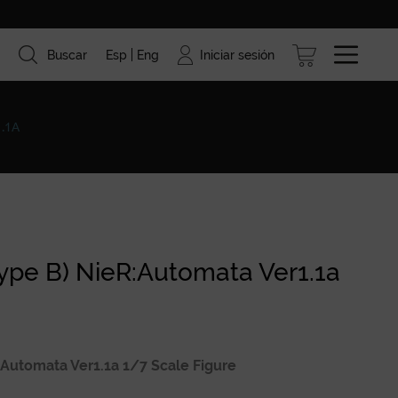
Iniciar sesión
Buscar
Esp
Eng
ismo
Marcas
Blog
.1A
Type B) NieR:Automata Ver1.1a
:Automata Ver1.1a 1/7 Scale Figure