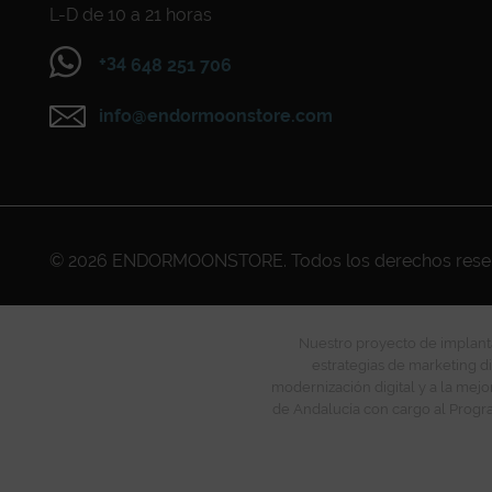
L-D de 10 a 21 horas
+34
648 251 706
info@endormoonstore.com
© 2026
ENDORMOONSTORE
. Todos los derechos res
Nuestro proyecto de implanta
estrategias de marketing di
modernización digital y a la mejo
de Andalucía con cargo al Progra