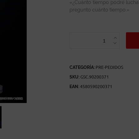
«¿Cuánto tiempo podré luchar
pregunto cuánto tiempo.»
2B
(YORHA
NO.
2
TYPE
B)
NIER:AUTOMATA
VER1.1A
CANTIDAD
CATEGORÍA:
PRE-PEDIDOS
SKU:
GSC.90200371
EAN:
4580590200371