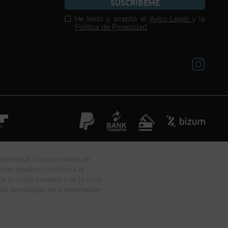
SUSCRÍBEME
He leído y acepto el
Aviso Legal
y la
Política de Privacidad
mpresarial / incorporación de
omo objetivo contribuir a la
 de la Unión Europea y de la Junta
las tecnologías de la información