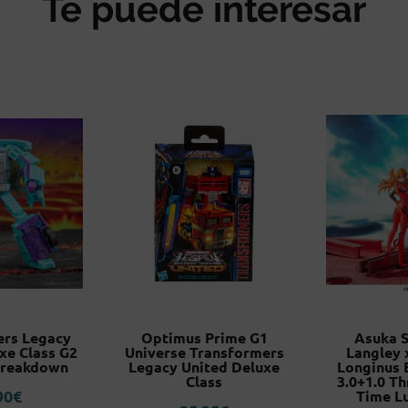
Te puede interesar
ers Legacy
Optimus Prime G1
Asuka S
xe Class G2
Universe Transformers
Langley 
Breakdown
Legacy United Deluxe
Longinus 
Class
3.0+1.0 Th
90
€
Time L