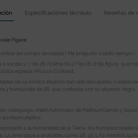
pción
Especificaciones técnicas
Reseñas de c
Scale Figure
vórtice del campo de batalla? Me pregunto cuánto tiempo.»
a a escala 1/7 de 2B (YoRHa No.2 Tipo B). Esta figura, que 
cónica espada Virtuous Contract.
lonadas de su icónico atuendo han sido esculpidos cuidadosam
lara y translúcida de 2B, que contrasta con su atuendo negro, r
do videojuego «NieR:Automata» de PlatinumGames y Square En
 postapocalíptico.
expulsado a la humanidad de la Tierra, los humanos residen
 La serie sigue a androides como 2B, 9S y A2 mientras luc