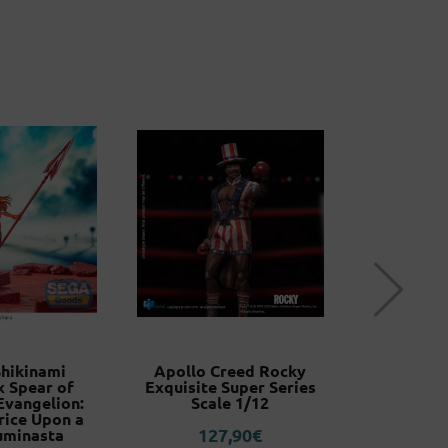
hikinami
Apollo Creed Rocky
Captain A
x Spear of
Exquisite Super Series
On Ave
Evangelion:
Scale 1/12
Fi
rice Upon a
127,90
€
9
uminasta