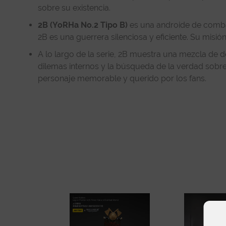
sobre su existencia.
2B (YoRHa No.2 Tipo B)
es una androide de combat
2B es una guerrera silenciosa y eficiente. Su misió
A lo largo de la serie, 2B muestra una mezcla de 
dilemas internos y la búsqueda de la verdad sobre
personaje memorable y querido por los fans.