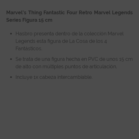
Descripción
Marvel’s Thing Fantastic Four Retro Marvel Legends
Especificaciones técnicas
Series Figura 15 cm
Reseñas de clientes
Hasbro presenta dentro de la colección Marvel
Legends esta figura de La Cosa de los 4
Fantásticos.
Se trata de una figura hecha en PVC de unos 15 cm
de alto con múltiples puntos de articulación.
Incluye 1x cabeza intercambiable.