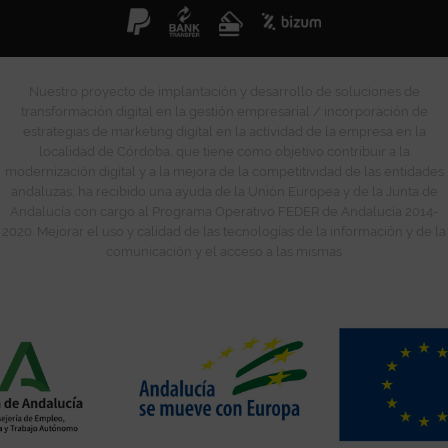
Nuestro proyecto de implantación y desarrollo de soluciones de
transformación digital en la gestión empresarial / incorporación de
estrategias de marketing digital en la actividad de la empresa en la
localidad de Córdoba, que tiene como objetivo contribuir a la
modernización digital y a la mejora de la competitividad de las entidades
andaluzas, ha recibido una ayuda de la Unión Europea y de la Junta de
Andalucía con cargo al Programa Operativo FEDER de Andalucía 2014-
2020. Mejorar el uso y calidad de las tecnologías de la información y de la
comunicación y el acceso a las mismas